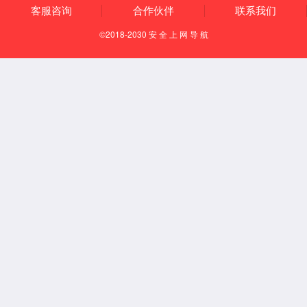
云南农业大学科技报国教育基地
2025年10月18日
云南农业大学科技报国教育基地 一、基地的建设理念和工作宗
旨 云南农业大学科学报国教育基地于 2022 年由中国科协联合教育
部、科技部、国务院国资委、中国科学院、中国工程院、国防科工
局7 部委共同授予，基地秉承云南农业大学 “开学养正、耕读至诚”之
精神，阐释和弘扬“时代楷模”朱有勇院士为代表的科学家们书写在云
岭大地的科学家精神，...
洱海人文科技小院
2025年10月18日
​洱海人文科技小院“大思政课”实践基地暨“科技报国精神教育基
地” 一、基地简介 2021 年 3 月 6 日，习近平总书记在看望参观全国
政协会议的医药卫生界教育界委员时强调，“‘大思政课’我们要善用
之，一定要跟现实结合起来”，同时指出“思政课不仅应该在课堂上
讲，也应该在社会生活中来讲。”2022 年，聚焦洱海保护和流域高