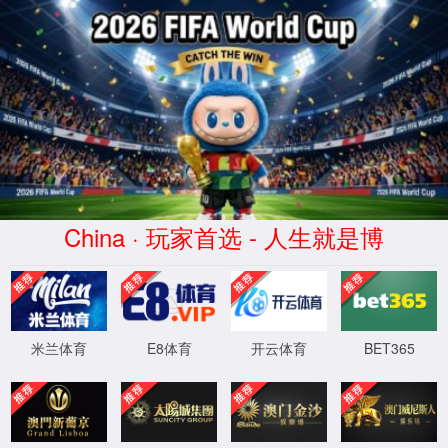
官方网站-www.ballbet.com-
艾弗森贝博(股份)有限公司
English