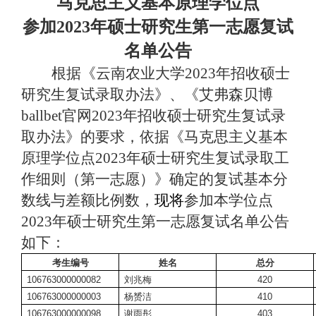
马克思主义基本原理学位点
参加
2023年硕士研究生第一志愿复试
名单公告
根据《
云南农业大学
2023年招收硕士
研究生复试录取办法》、《艾弗森贝博
ballbet官网2023年招收硕士研究生复试录
取办法》的要求，依据《马克思主义基本
原理学位点2023年硕士研究生复试录取工
作细则（第一志愿）》确定的
复试基本分
数线与差额比例数，
现将
参加本学位点
2023年硕士研究生第一志愿复试名单公告
如下：
考生编号
姓名
总分
106763000000082
刘兆梅
420
106763000000003
杨赟洁
410
106763000000098
谢雨彤
403