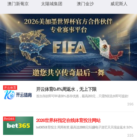
2026
艾弗森贝博ballbet官网“形势与政策”课
年5月20日，
程
6人前往云南民族博物馆参观学
社会实践小分队师生一行3
习。前往的36名师生，其中形势与政策任课教师3名，学生33
名，分别来自2025级动物医学院、国际学院、经济管理学院、
农业与生物技术学院、资源与环境学院、建筑工程学院、园林
园艺学院等。