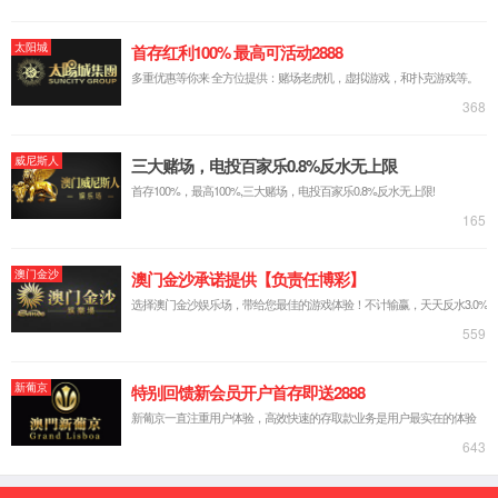
云南民族博物馆是首批国家一级博物馆，是目前规模最大
的民族博物馆，陈列有民族古籍、民族服饰、民间美术、民族
乐器、文化遗产、传统生产生活技术等，是铸牢中华民族共同
体意识教育实践的重要阵地；是弘扬中华优秀传统文化的重要
平台。