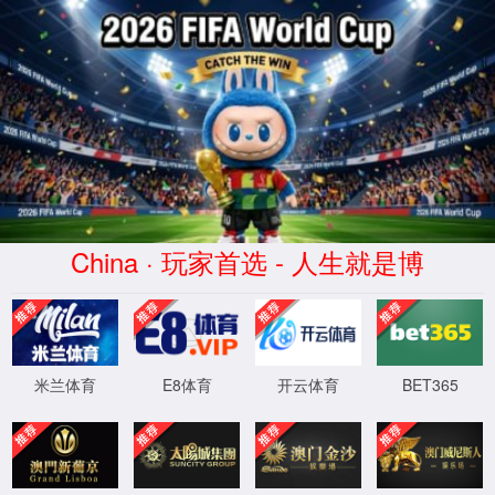
官方网站-www.ballbet.com-
艾弗森贝博(股份)有限公司
English