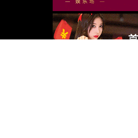
我院与云南机电职院马院联合开展长
学院新闻
学院本科生赴寻甸大河桥农场开展耕读教育
艾弗森贝博ballbet官网党委举行“七一”系列活动
科学技术与人类文明系列讲座第三期成功举办
我院与云南机电职院马院联合开展长征主题集
学院赴临沧市第一中学开展招生宣传