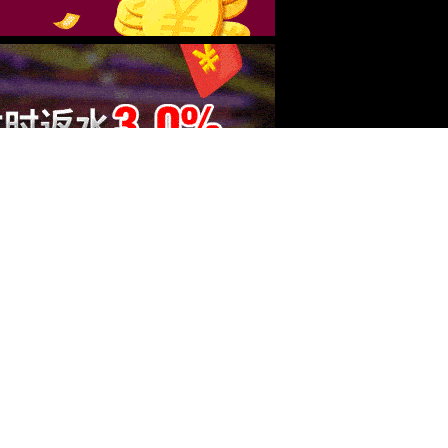
列讲座第三期成功举办
北京大学哲学系教授、博士生导师周程莅临云南农业大学，
llbet官网“科学技术与人类文明”系列讲座第三期中，于
更多 +
艾弗森贝博ballbet官网2026年春季学期硕士学位授予审核公示
2026-05-27
艾弗森贝博ballbet官网2026年春季学期硕士学位授予审核公示
2026-05-15
艾弗森贝博ballbet官网2025-2026学年2024级本科生自主选择专业实施细则
2025-07-12
艾弗森贝博ballbet官网全日制本科生自主选择专业实施细则（2023年）
2025-04-08
科学技术史学位点2023年硕士研究生复试录取工作细则（调剂考生）
2023-04-10