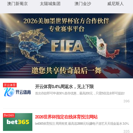
我院与云南机电职院马院联合开展长征主题集体备课
学院本科生赴寻甸大河桥农场开展耕读教育
知行合一入田间 思政实践砺初心—艾弗森贝博ballbet官网本科
生赴寻甸大河桥农场开展耕读教育杨声 保韵欣为深化思政理论教学
成效，推动理论学习与劳动实践深度融合，引...
2026-07-06