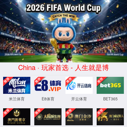
官方网站-www.ballbet.com-
艾弗森贝博(股份)有限公司
English